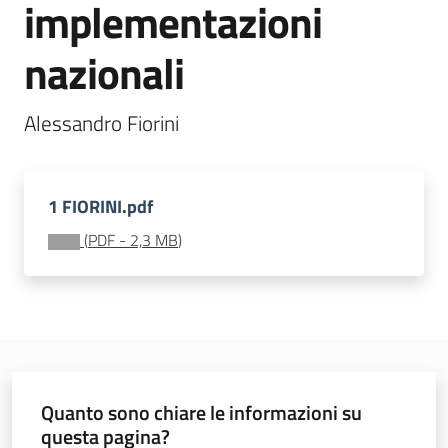
implementazioni
Osservatorio
regionale
nazionali
sul
fenomeno
migratorio
Alessandro Fiorini
1 FIORINI.pdf
(
PDF
-
2,3 MB
)
Sociale
Argomenti
Novità
Quanto sono chiare le informazioni su
Servizi
questa pagina?