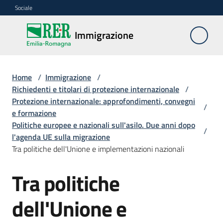
Vai al contenuto
Vai alla navigazione
Vai al footer
Sociale
Immigrazione
Immigrazione
Interventi
Home
/
Immigrazione
/
Richiedenti e titolari di protezione internazionale
/
Protezione internazionale: approfondimenti, convegni
/
e formazione
Progetti
Politiche europee e nazionali sull'asilo. Due anni dopo
europei
/
l'agenda UE sulla migrazione
Tra politiche dell'Unione e implementazioni nazionali
Documentazione
Tra politiche
dell'Unione e