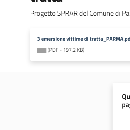
Progetto SPRAR del Comune di P
3 emersione vittime di tratta_PARMA.pd
(
PDF
-
197,2 KB
)
Qu
pa
Valut