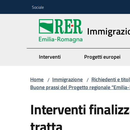
Vai al contenuto
Vai alla navigazione
Vai al footer
Sociale
Immigrazi
Interventi
Progetti europei
Home
Immigrazione
Richiedenti e tito
/
/
Buone prassi del Progetto regionale “Emilia
Interventi finaliz
tratta