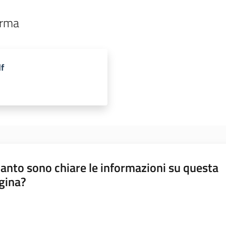
arma
f
anto sono chiare le informazioni su questa
gina?
a da 1 a 5 stelle