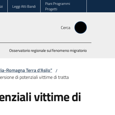
Piani Programmi
zi
Leggi Atti Bandi
Progetti
Cerca
Osservatorio regionale sul fenomeno migratorio
ilia-Romagna Terra d’Asilo”
/
mersione di potenziali vittime di tratta
enziali vittime di