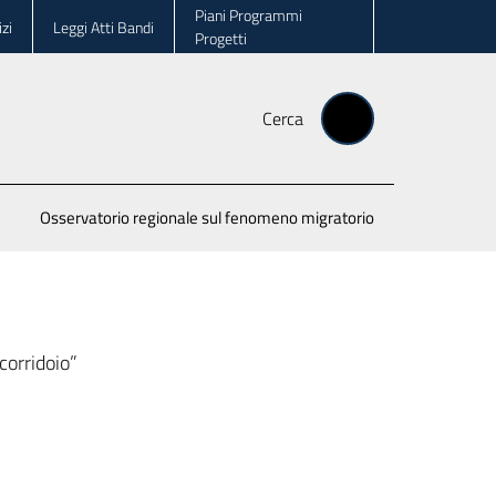
Piani Programmi
zi
Leggi Atti Bandi
Progetti
Cerca
Osservatorio regionale sul fenomeno migratorio
“corridoio”