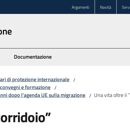
Argomenti
Novità
Servi
one
Documentazione
lari di protezione internazionale
/
 convegni e formazione
/
 anni dopo l'agenda UE sulla migrazione
Una vita oltre il 
/
corridoio”