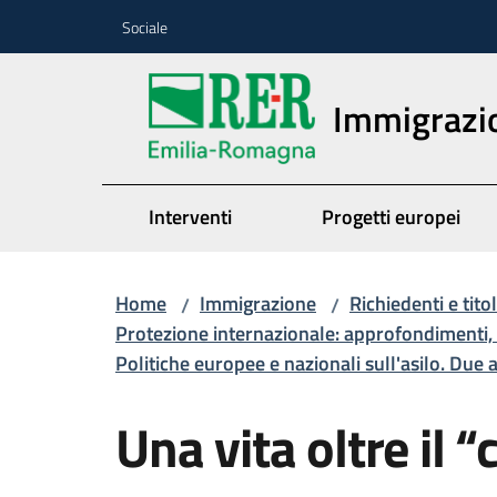
Vai al contenuto
Vai alla navigazione
Vai al footer
Sociale
Immigrazi
Interventi
Progetti europei
Home
Immigrazione
Richiedenti e tito
/
/
Protezione internazionale: approfondimenti,
Politiche europee e nazionali sull'asilo. Due
Una vita oltre il “