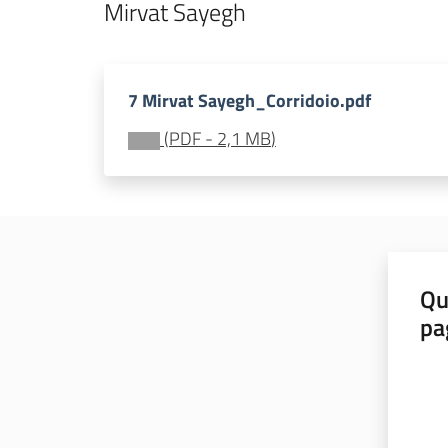
Mirvat Sayegh
7 Mirvat Sayegh_Corridoio.pdf
(
PDF
-
2,1 MB
)
Qu
pa
Valut