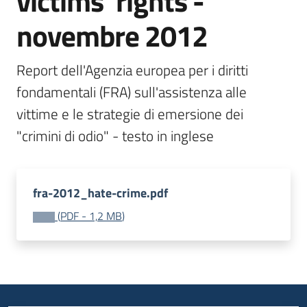
victims’ rights -
Piani
novembre 2012
Programmi
Progetti
Report dell'Agenzia europea per i diritti 
fondamentali (FRA) sull'assistenza alle 
Seguici
vittime e le strategie di emersione dei 
su
fra-2012_hate-crime.pdf
(
PDF
-
1,2 MB
)