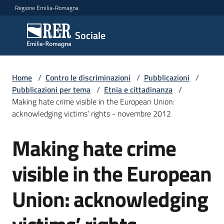
Vai al contenuto
Vai alla navigazione
Vai al footer
Regione Emilia-Romagna
Sociale
Sociale
Argomenti
Home
/
Contro le discriminazioni
/
Pubblicazioni
/
Pubblicazioni per tema
/
Etnia e cittadinanza
/
Making hate crime visible in the European Union:
acknowledging victims’ rights - novembre 2012
Novità
Making hate crime
Servizi
visible in the European
Leggi
Union: acknowledging
Atti
Bandi