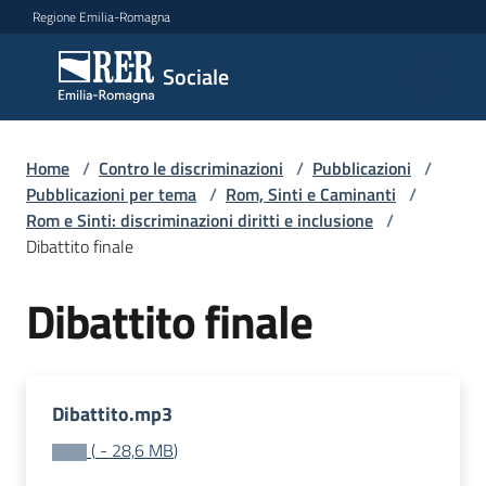
Vai al contenuto
Vai alla navigazione
Vai al footer
Regione Emilia-Romagna
Sociale
Sociale
Argomenti
Home
/
Contro le discriminazioni
/
Pubblicazioni
/
Pubblicazioni per tema
/
Rom, Sinti e Caminanti
/
Rom e Sinti: discriminazioni diritti e inclusione
/
Dibattito finale
Novità
Dibattito finale
Servizi
Leggi
Dibattito.mp3
Atti
(
-
28,6 MB
)
Bandi