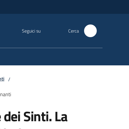
Seguici su
Cerca
ti
/
inanti
dei Sinti. La