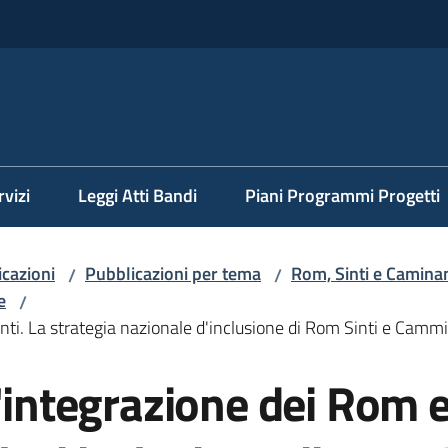
rvizi
Leggi Atti Bandi
Piani Programmi Progetti
cazioni
Pubblicazioni per tema
Rom, Sinti e Caminan
/
/
e
/
inti. La strategia nazionale d'inclusione di Rom Sinti e Camm
'integrazione dei Rom e 