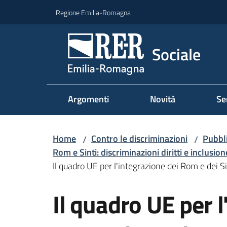
Vai al contenuto
Vai alla navigazione
Vai al footer
Regione Emilia-Romagna
Sociale
Argomenti
Novità
Se
Home
Contro le discriminazioni
Pubbli
/
/
Rom e Sinti: discriminazioni diritti e inclusion
Il quadro UE per l'integrazione dei Rom e dei S
Il quadro UE per l