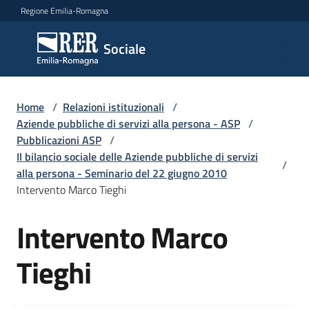
Vai al contenuto
Vai alla navigazione
Vai al footer
Regione Emilia-Romagna
Sociale
Sociale
Argomenti
Home
/
Relazioni istituzionali
/
Aziende pubbliche di servizi alla persona - ASP
/
Pubblicazioni ASP
/
Il bilancio sociale delle Aziende pubbliche di servizi
Novità
/
alla persona - Seminario del 22 giugno 2010
Intervento Marco Tieghi
Servizi
Intervento Marco
Leggi
Tieghi
Atti
Bandi