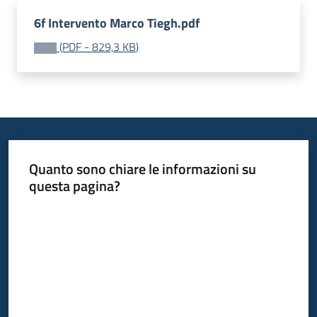
Piani
6f Intervento Marco Tiegh.pdf
Programmi
(
PDF
-
829,3 KB
)
Progetti
Seguici
su
Quanto sono chiare le informazioni su
questa pagina?
Valuta da 1 a 5 stelle