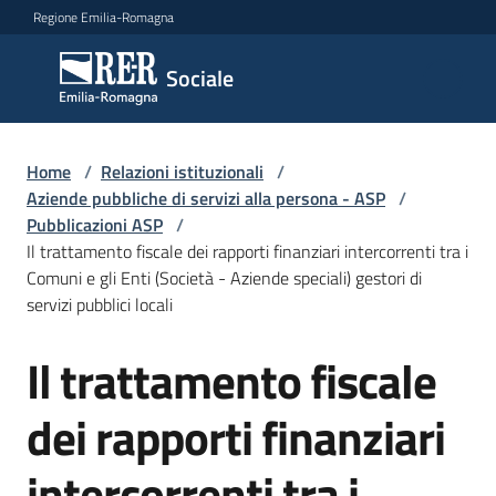
Vai al contenuto
Vai alla navigazione
Vai al footer
Regione Emilia-Romagna
Sociale
Sociale
Argomenti
Home
/
Relazioni istituzionali
/
Aziende pubbliche di servizi alla persona - ASP
/
Pubblicazioni ASP
/
Il trattamento fiscale dei rapporti finanziari intercorrenti tra i
Novità
Comuni e gli Enti (Società - Aziende speciali) gestori di
servizi pubblici locali
Servizi
Il trattamento fiscale
Leggi
dei rapporti finanziari
Atti
Bandi
intercorrenti tra i