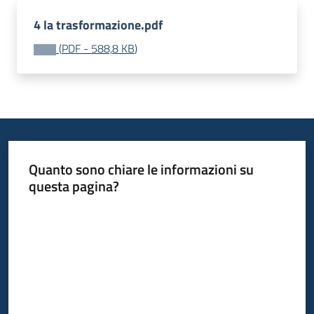
Piani
4 la trasformazione.pdf
Programmi
(
PDF
-
588,8 KB
)
Progetti
Seguici
su
Quanto sono chiare le informazioni su
questa pagina?
Valuta da 1 a 5 stelle