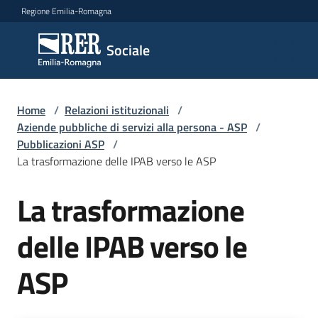
Vai al contenuto
Vai alla navigazione
Vai al footer
Regione Emilia-Romagna
Sociale
Sociale
Argomenti
Home
/
Relazioni istituzionali
/
Aziende pubbliche di servizi alla persona - ASP
/
Pubblicazioni ASP
/
La trasformazione delle IPAB verso le ASP
Novità
La trasformazione
Servizi
delle IPAB verso le
Leggi
ASP
Atti
Bandi