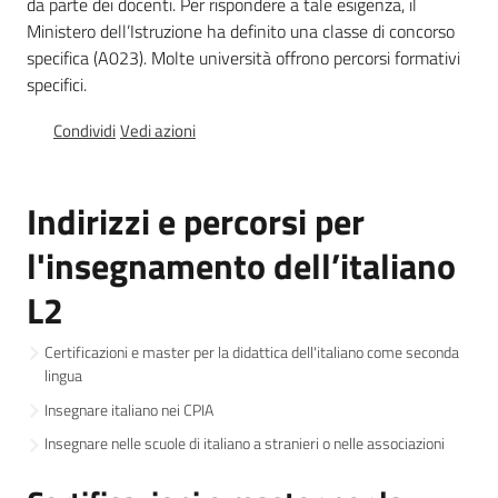
da parte dei docenti. Per rispondere a tale esigenza, il
Osservatorio
Ministero dell’Istruzione ha definito una classe di concorso
regionale
specifica (A023). Molte università offrono percorsi formativi
sul
specifici.
fenomeno
migratorio
Condividi
Vedi azioni
Indirizzi e percorsi per
l'insegnamento dell’italiano
Sociale
L2
Certificazioni e master per la didattica dell'italiano come seconda
Argomenti
lingua
Novità
Insegnare italiano nei CPIA
Insegnare nelle scuole di italiano a stranieri o nelle associazioni
Servizi