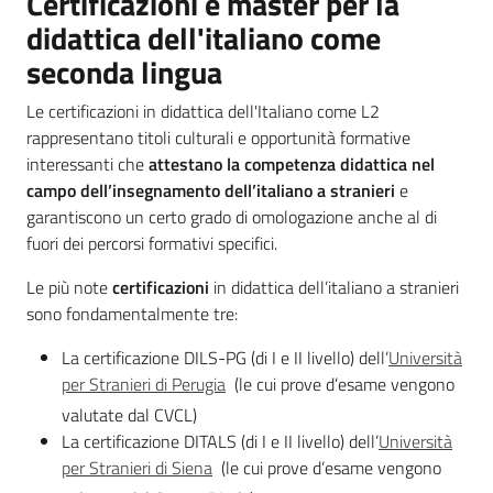
Certificazioni e master per la
Leggi Atti Bandi
didattica dell'italiano come
seconda lingua
Le certificazioni in didattica dell'Italiano come L2
Piani Programmi
rappresentano titoli culturali e opportunità formative
Progetti
interessanti che
attestano la competenza didattica nel
campo dell’insegnamento dell’italiano a stranieri
e
garantiscono un certo grado di omologazione anche al di
fuori dei percorsi formativi specifici.
Le più note
certificazioni
in didattica dell’italiano a stranieri
sono fondamentalmente tre:
La certificazione DILS-PG (di I e II livello) dell’
Università
per Stranieri di Perugia
(le cui prove d’esame vengono
valutate dal CVCL)
La certificazione DITALS (di I e II livello) dell’
Università
per Stranieri di Siena
(le cui prove d’esame vengono