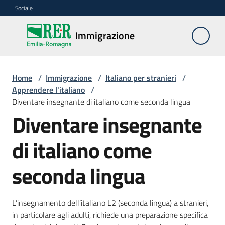
Vai al contenuto
Vai alla navigazione
Vai al footer
Sociale
Immigrazione
Immigrazione
Interventi
Home
/
Immigrazione
/
Italiano per stranieri
/
Apprendere l'italiano
/
Diventare insegnante di italiano come seconda lingua
Diventare insegnante
Progetti
europei
di italiano come
seconda lingua
Documentazione
L’insegnamento dell’italiano L2 (seconda lingua) a stranieri,
in particolare agli adulti, richiede una preparazione specifica