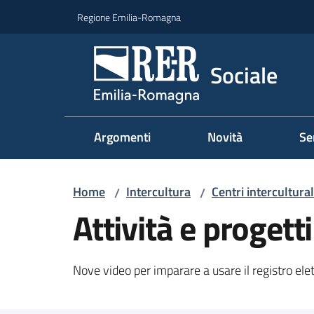
Vai al contenuto
Vai alla navigazione
Vai al footer
Regione Emilia-Romagna
Sociale
Argomenti
Novità
Se
Home
Intercultura
Centri intercultura
/
/
Attività e progetti
Nove video per imparare a usare il registro ele