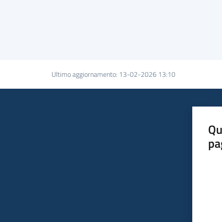
Ultimo aggiornamento
:
13-02-2026 13:10
Qu
pa
Valut