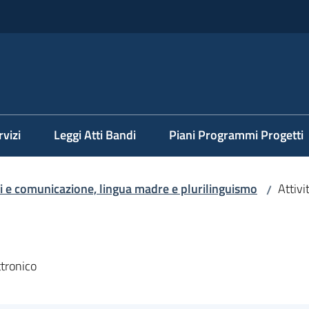
rvizi
Leggi Atti Bandi
Piani Programmi Progetti
li e comunicazione, lingua madre e plurilinguismo
Attivi
/
ttronico