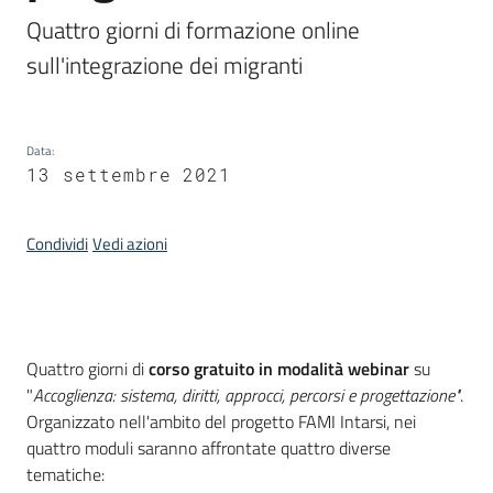
Piani
Quattro giorni di formazione online 
Programmi
sull'integrazione dei migranti
Progetti
Data
:
Seguici
13 settembre 2021
su
Condividi
Vedi azioni
Introduzione
Quattro giorni di
corso gratuito in modalità webinar
su
"
Accoglienza: sistema, diritti, approcci, percorsi e progettazione"
.
Organizzato nell'ambito del progetto FAMI Intarsi, nei
quattro moduli saranno affrontate quattro diverse
tematiche: