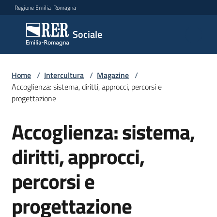
Vai al contenuto
Vai alla navigazione
Vai al footer
Regione Emilia-Romagna
Sociale
Sociale
Argomenti
Home
/
Intercultura
/
Magazine
/
Accoglienza: sistema, diritti, approcci, percorsi e
progettazione
Novità
Accoglienza: sistema,
Salta al contenuto
diritti, approcci,
Servizi
percorsi e
Leggi
Atti
progettazione
Bandi