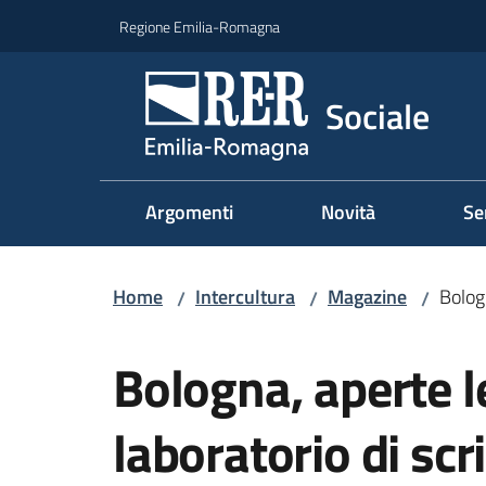
Vai al contenuto
Vai alla navigazione
Vai al footer
Regione Emilia-Romagna
Sociale
Argomenti
Novità
Se
Home
Intercultura
Magazine
Bologn
/
/
/
Salta al contenuto
Bologna, aperte le
laboratorio di scr