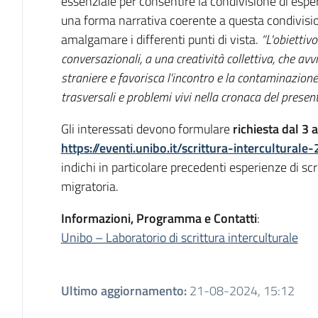
essenziale per consentire la condivisione di esper
una forma narrativa coerente a questa condivisi
amalgamare i differenti punti di vista.
“L'obiettiv
conversazionali, a una creatività collettiva, che avv
straniere e favorisca l'incontro e la contaminazio
trasversali e problemi vivi nella cronaca del present
Gli interessati devono formulare
richiesta dal 3 
https://eventi.unibo.it/scrittura-interculturale
indichi in particolare precedenti esperienze di sc
migratoria.
Informazioni, Programma e Contatti
:
Unibo – Laboratorio di scrittura interculturale
Ultimo aggiornamento
:
21-08-2024, 15:12