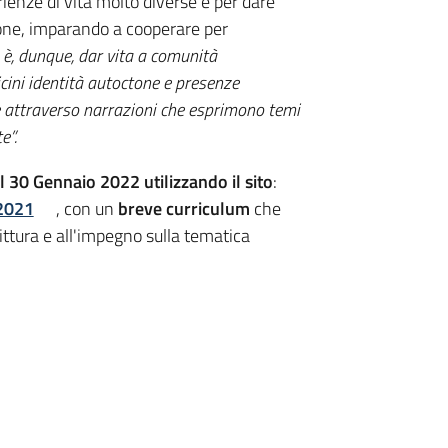
ienze di vita molto diverse e per dare
one, imparando a cooperare per
o è, dunque, dar vita a comunità
icini identità autoctone e presenze
ne attraverso narrazioni che esprimono temi
e”.
al 30 Gennaio 2022 utilizzando il sito
:
-2021
, con un
breve curriculum
che
rittura e all'impegno sulla tematica