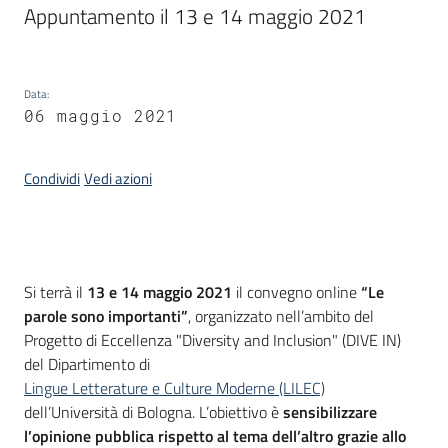
Appuntamento il 13 e 14 maggio 2021
Piani
Programmi
Progetti
Data
:
06 maggio 2021
Seguici
Condividi
Vedi azioni
su
Introduzione
Si terrà il
13 e 14 maggio 2021
il convegno online
“Le
parole sono importanti”
, organizzato nell’ambito del
Progetto di Eccellenza "Diversity and Inclusion" (DIVE IN)
del Dipartimento di
Lingue Letterature e Culture Moderne (LILEC)
dell’Università di Bologna. L’obiettivo è
sensibilizzare
l’opinione pubblica rispetto al tema dell’altro grazie allo