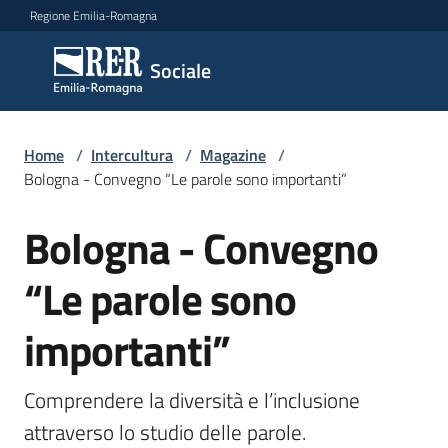
Vai al contenuto
Vai alla navigazione
Vai al footer
Regione Emilia-Romagna
Sociale
Sociale
Argomenti
Home
/
Intercultura
/
Magazine
/
Bologna - Convegno “Le parole sono importanti”
Bologna - Convegno
Salta al contenuto
Novità
“Le parole sono
Servizi
importanti”
Leggi
Atti
Comprendere la diversità e l’inclusione 
Bandi
attraverso lo studio delle parole. 