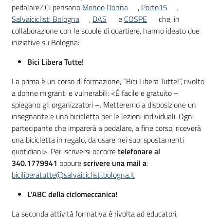
pedalare? Ci pensano
Mondo Donna
,
Porto15
,
Salvaiciclisti Bologna
,
DAS
e
COSPE
che, in
collaborazione con le scuole di quartiere, hanno ideato due
iniziative su Bologna:
Bici Libera Tutte!
La prima è un corso di formazione, “Bici Libera Tutte!”, rivolto
a donne migranti e vulnerabili: <È facile e gratuito –
spiegano gli organizzatori –. Metteremo a disposizione un
insegnante e una bicicletta per le lezioni individuali. Ogni
partecipante che imparerà a pedalare, a fine corso, riceverà
una bicicletta in regalo, da usare nei suoi spostamenti
quotidiani>. Per iscriversi occorre
telefonare al
340.1779941
oppure
scrivere una mail a
:
biciliberatutte@salvaiciclisti.bologna.it
L’ABC della ciclomeccanica!
La seconda attività formativa è rivolta ad educatori,