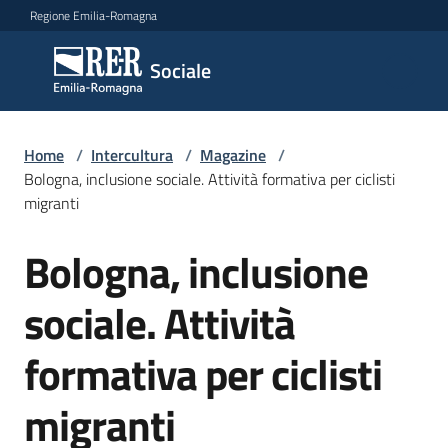
Vai al contenuto
Vai alla navigazione
Vai al footer
Regione Emilia-Romagna
Sociale
Sociale
Argomenti
Home
/
Intercultura
/
Magazine
/
Bologna, inclusione sociale. Attività formativa per ciclisti
migranti
Novità
Bologna, inclusione
Salta al contenuto
sociale. Attività
Servizi
formativa per ciclisti
Leggi
Atti
migranti
Bandi