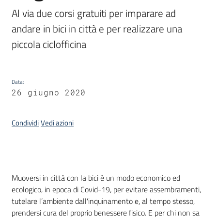
Piani
Al via due corsi gratuiti per imparare ad 
Programmi
andare in bici in città e per realizzare una 
Progetti
piccola ciclofficina
Seguici
Data
:
su
26 giugno 2020
Condividi
Vedi azioni
Introduzione
Muoversi in città con la bici è un modo economico ed
ecologico, in epoca di Covid-19, per evitare assembramenti,
tutelare l’ambiente dall'inquinamento e, al tempo stesso,
prendersi cura del proprio benessere fisico. E per chi non sa