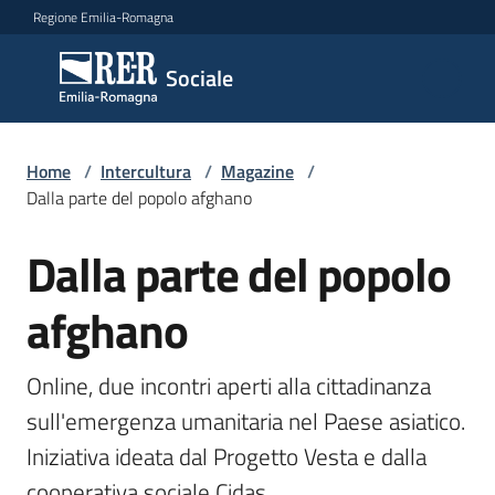
Vai al contenuto
Vai alla navigazione
Vai al footer
Regione Emilia-Romagna
Sociale
Sociale
Argomenti
Home
/
Intercultura
/
Magazine
/
Dalla parte del popolo afghano
Dalla parte del popolo
Salta al contenuto
Novità
afghano
Servizi
Online, due incontri aperti alla cittadinanza 
Leggi
sull'emergenza umanitaria nel Paese asiatico. 
Atti
Iniziativa ideata dal Progetto Vesta e dalla 
Bandi
cooperativa sociale Cidas