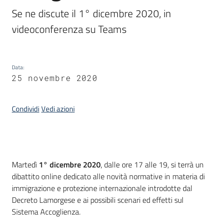
Piani
Se ne discute il 1° dicembre 2020, in 
Programmi
videoconferenza su Teams
Progetti
Data
:
Seguici
25 novembre 2020
su
Condividi
Vedi azioni
Introduzione
Martedì
1° dicembre 2020
, dalle ore 17 alle 19, si terrà un
dibattito online dedicato alle novità normative in materia di
immigrazione e protezione internazionale introdotte dal
Decreto Lamorgese e ai possibili scenari ed effetti sul
Sistema Accoglienza.