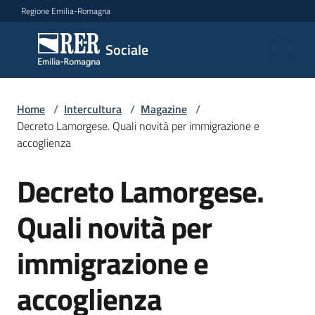
Vai al contenuto
Vai alla navigazione
Vai al footer
Regione Emilia-Romagna
Sociale
Sociale
Argomenti
Home
/
Intercultura
/
Magazine
/
Decreto Lamorgese. Quali novità per immigrazione e
accoglienza
Novità
Decreto Lamorgese.
Salta al contenuto
Quali novità per
Servizi
immigrazione e
Leggi
Atti
accoglienza
Bandi