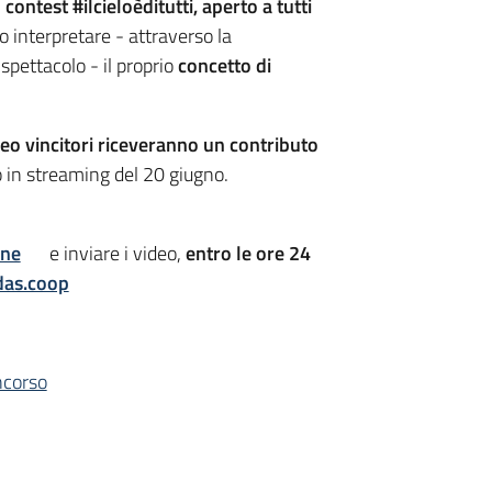
l
contest #ilcieloèditutti, aperto a tutti
 interpretare - attraverso la
 spettacolo - il proprio
concetto di
deo vincitori riceveranno un contributo
o in streaming del 20 giugno.
one
e inviare i video,
entro le ore 24
das.coop
ncorso