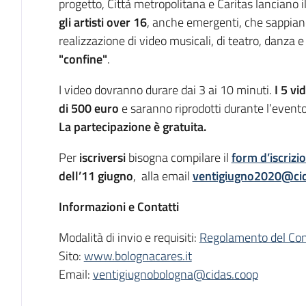
progetto, Città metropolitana e Caritas lanciano i
gli artisti over 16
, anche emergenti, che sappiano
realizzazione di video musicali, di teatro, danza e
"confine"
.
I video dovranno durare dai 3 ai 10 minuti.
I 5 vi
di 500 euro
e saranno riprodotti durante l’event
La partecipazione è gratuita.
Per
iscriversi
bisogna compilare il
form d’iscrizi
dell’11 giugno
, alla email
ventigiugno2020@ci
Informazioni e Contatti
Modalità di invio e requisiti:
Regolamento del Co
Sito:
www.bolognacares.it
Email:
ventigiugnobologna@cidas.coop