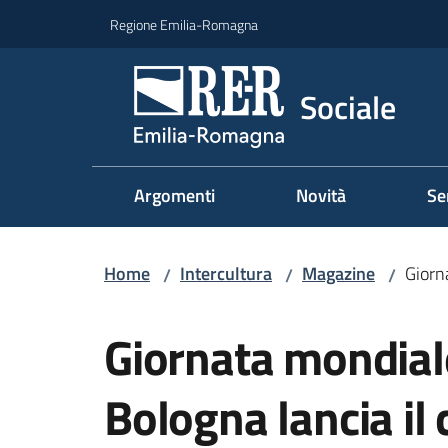
Vai al contenuto
Vai alla navigazione
Vai al footer
Regione Emilia-Romagna
Sociale
Argomenti
Novità
Se
Home
Intercultura
Magazine
Giorna
/
/
/
Salta al contenuto
Giornata mondiale
Bologna lancia il 