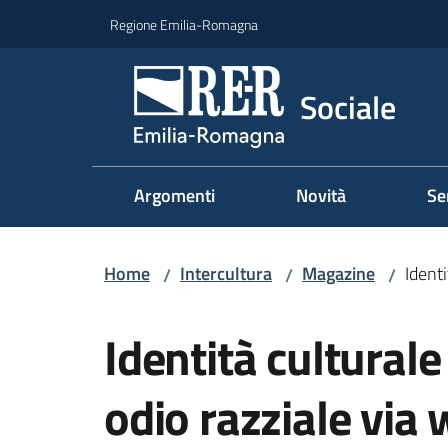
Vai al contenuto
Vai alla navigazione
Vai al footer
Regione Emilia-Romagna
Sociale
Argomenti
Novità
Se
Home
Intercultura
Magazine
Ident
/
/
/
Salta al contenuto
Identità cultural
odio razziale via