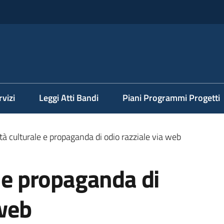
rvizi
Leggi Atti Bandi
Piani Programmi Progetti
ità culturale e propaganda di odio razziale via web
e e propaganda di
 web