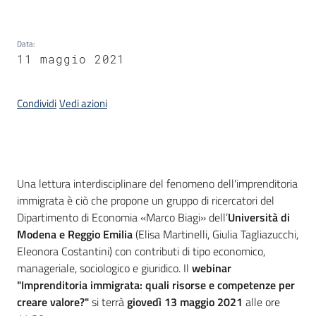
Piani
Programmi
Data
:
Progetti
11 maggio 2021
Condividi
Vedi azioni
Seguici
su
Introduzione
Una lettura interdisciplinare del fenomeno dell'imprenditoria
immigrata è ciò che propone un gruppo di ricercatori del
Dipartimento di Economia «Marco Biagi» dell’
Università di
Modena e Reggio Emilia
(Elisa Martinelli, Giulia Tagliazucchi,
Eleonora Costantini) con contributi di tipo economico,
manageriale, sociologico e giuridico. Il
webinar
"Imprenditoria immigrata: quali risorse e competenze per
creare valore?"
si terrà
giovedì 13 maggio 2021
alle ore