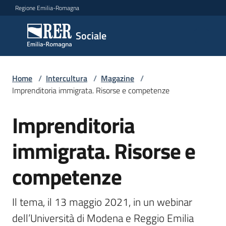
Vai al contenuto
Vai alla navigazione
Vai al footer
Regione Emilia-Romagna
Sociale
Sociale
Argomenti
Home
/
Intercultura
/
Magazine
/
Imprenditoria immigrata. Risorse e competenze
Imprenditoria
Salta al contenuto
Novità
immigrata. Risorse e
Servizi
competenze
Leggi
Atti
Il tema, il 13 maggio 2021, in un webinar 
Bandi
dell’Università di Modena e Reggio Emilia