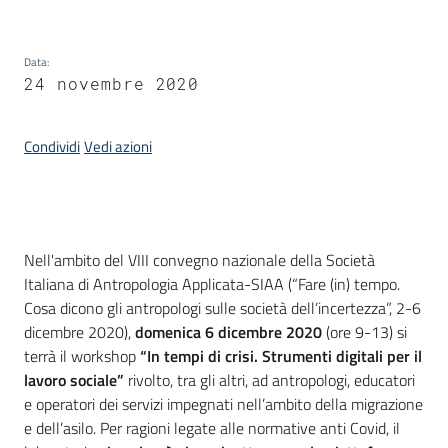
Piani
Programmi
Data
:
Progetti
24 novembre 2020
Condividi
Vedi azioni
Seguici
su
Introduzione
Nell'ambito del VIII convegno nazionale della Società
Italiana di Antropologia Applicata-SIAA (“Fare (in) tempo.
Cosa dicono gli antropologi sulle società dell’incertezza”, 2-6
dicembre 2020),
domenica 6 dicembre 2020
(ore 9-13) si
terrà il workshop
“In tempi di crisi. Strumenti digitali per il
lavoro sociale”
rivolto, tra gli altri, ad antropologi, educatori
e operatori dei servizi impegnati nell’ambito della migrazione
e dell’asilo. Per ragioni legate alle normative anti Covid, il