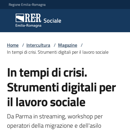
Vai al contenuto
Vai alla navigazione
Vai al footer
Regione Emilia-Romagna
Sociale
Sociale
Argomenti
Home
/
Intercultura
/
Magazine
/
In tempi di crisi. Strumenti digitali per il lavoro sociale
In tempi di crisi.
Salta al contenuto
Novità
Strumenti digitali per
Servizi
il lavoro sociale
Leggi
Atti
Da Parma in streaming, workshop per 
Bandi
operatori della migrazione e dell'asilo