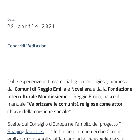
Piani
Programmi
Data
:
Progetti
22 aprile 2021
Condividi
Vedi azioni
Seguici
su
Introduzione
Dalle esperienze in tema di dialogo interreligioso, promosse
dai
Comuni di Reggio Emilia
e
Novellara
e dalla
Fondazione
interculturale Mondinsieme
di Reggio Emilia, nasce il
manuale
"Valorizzare le comunità religiose come attori
chiave della coesione sociale"
.
Scelte dal Consiglio d’Europa nell'ambito del progetto "
Shaping fair cities
", le buone pratiche dei due Comuni
emiliano-romagnoli si affiancano ad altre esperienze simili