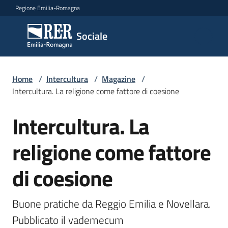
Vai al contenuto
Vai alla navigazione
Vai al footer
Regione Emilia-Romagna
Sociale
Sociale
Argomenti
Home
/
Intercultura
/
Magazine
/
Intercultura. La religione come fattore di coesione
Intercultura. La
Salta al contenuto
Novità
religione come fattore
Servizi
di coesione
Leggi
Atti
Buone pratiche da Reggio Emilia e Novellara. 
Bandi
Pubblicato il vademecum