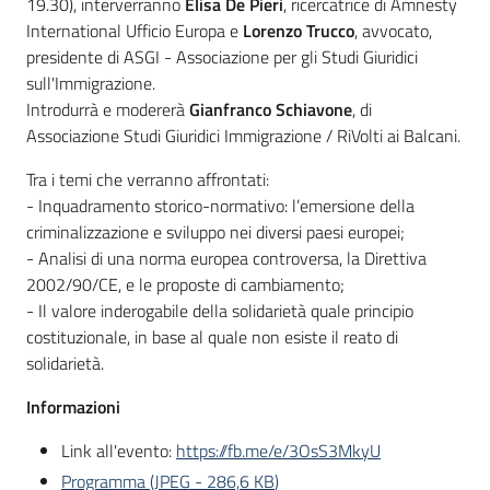
19.30), interverranno
Elisa De Pieri
, ricercatrice di Amnesty
International Ufficio Europa e
Lorenzo Trucco
, avvocato,
presidente di ASGI - Associazione per gli Studi Giuridici
sull'Immigrazione.
Introdurrà e modererà
Gianfranco Schiavone
, di
Associazione Studi Giuridici Immigrazione / RiVolti ai Balcani.
Tra i temi che verranno affrontati:
- Inquadramento storico-normativo: l’emersione della
criminalizzazione e sviluppo nei diversi paesi europei;
- Analisi di una norma europea controversa, la Direttiva
2002/90/CE, e le proposte di cambiamento;
- Il valore inderogabile della solidarietà quale principio
costituzionale, in base al quale non esiste il reato di
solidarietà.
Informazioni
Link all'evento:
https://fb.me/e/3OsS3MkyU
Programma
(
JPEG
-
286,6 KB
)