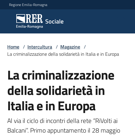
Vai al contenuto
Vai alla navigazione
Vai al footer
Regione Emilia-Romagna
Sociale
Sociale
Argomenti
Home
/
Intercultura
/
Magazine
/
La criminalizzazione della solidarietà in Italia e in Europa
La criminalizzazione
Salta al contenuto
Novità
della solidarietà in
Servizi
Italia e in Europa
Leggi
Atti
Al via il ciclo di incontri della rete “RiVolti ai 
Bandi
Balcani”. Primo appuntamento il 28 maggio 