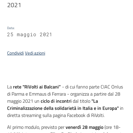
2021
Piani
Programmi
Progetti
Data
:
25 maggio 2021
Seguici
Condividi
Vedi azioni
su
Introduzione
La
rete "RiVolti ai Balcani”
- di cui fanno parte CIAC Onlus
di Parma e Emmaus di Ferrara - organizza a partire dal 28
maggio 2021 un
ciclo di incontri
dal titolo
"La
Criminalizzazione della solidarietà in Italia e in Europa"
in
diretta streaming sulla pagina Facebook di RiVolti.
Al primo modulo, previsto per
venerdì 28 maggio
(ore 18-