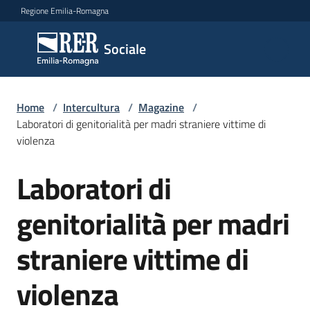
Vai al contenuto
Vai alla navigazione
Vai al footer
Regione Emilia-Romagna
Sociale
Sociale
Argomenti
Home
/
Intercultura
/
Magazine
/
Laboratori di genitorialità per madri straniere vittime di
violenza
Novità
Laboratori di
Salta al contenuto
genitorialità per madri
Servizi
straniere vittime di
Leggi
Atti
violenza
Bandi