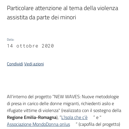
Piani
Particolare attenzione al tema della violenza 
Programmi
assistita da parte dei minori
Progetti
Data
:
Seguici
14 ottobre 2020
su
Condividi
Vedi azioni
Introduzione
All'interno del progetto “NEW WAVES: Nuove metodologie
di presa in carico delle donne migranti, richiedenti asilo e
rifugiate vittime di violenza" (realizzato con il sostegno della
Regione Emilia-Romagna
), “
L’Isola che c’è
” e "
Associazione MondoDonna onlus
” (capofila del progetto)