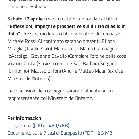
Comune di Bologna.
Sabato 17 aprile
ci sarà una tavola rotonda dal titolo
“Riflessioni, impegni e prospettive sul diritto di asilo in
Italia”
che sarà moderata dal coordinatore di Europasilo
Michele Rossi. Al confronto saranno presenti: Filippo
Miraglia (Tavolo Asilo), Manuela De Marco (Campagna
IoAccolgo), Giovanna Cavallo (Cambiare l’ordine delle cose),
Virginia Costa (Servizio centrale Sai), Barbara Sorgoni
(UniTorino), Matteo Biffoni (Anci) e Matteo Mauri (ex Vice
Ministro dell'Interno).
Le conclusioni del convegno saranno affidate ad un
rappresentante del Ministero dell’Interno.
Per Informazioni
:
Programma
(
JPEG
-
430,5 KB
)
Documento sulle 7 tesi di Europasilo
(
PDF
-
2,3 MB
)