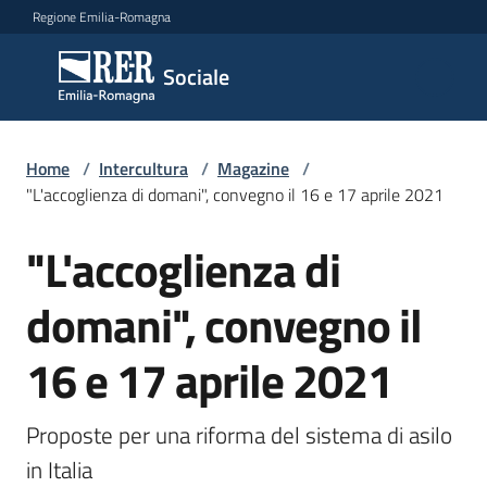
Vai al contenuto
Vai alla navigazione
Vai al footer
Regione Emilia-Romagna
Sociale
Sociale
Argomenti
Home
/
Intercultura
/
Magazine
/
"L'accoglienza di domani", convegno il 16 e 17 aprile 2021
"L'accoglienza di
Salta al contenuto
Novità
domani", convegno il
Servizi
16 e 17 aprile 2021
Leggi
Atti
Proposte per una riforma del sistema di asilo 
Bandi
in Italia