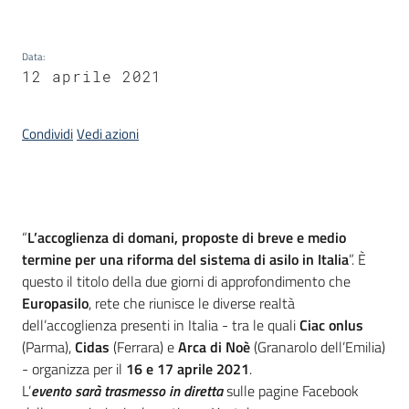
Piani
Programmi
Data
:
Progetti
12 aprile 2021
Condividi
Vedi azioni
Seguici
su
Introduzione
“
L’accoglienza di domani, proposte di breve e medio
termine per una riforma del sistema di asilo in Italia
”. È
questo il titolo della due giorni di approfondimento che
Europasilo
, rete che riunisce le diverse realtà
dell’accoglienza presenti in Italia - tra le quali
Ciac onlus
(Parma),
Cidas
(Ferrara) e
Arca
di Noè
(Granarolo dell’Emilia)
- organizza per il
16 e 17 aprile 2021
.
L’
evento sarà trasmesso in diretta
sulle pagine Facebook