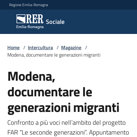
Vai al contenuto
Vai alla navigazione
Vai al footer
Regione Emilia-Romagna
Sociale
Sociale
Argomenti
Home
/
Intercultura
/
Magazine
/
Modena, documentare le generazioni migranti
Modena,
Salta al contenuto
Novità
documentare le
Servizi
generazioni migranti
Leggi
Atti
Confronto a più voci nell’ambito del progetto 
Bandi
FAR “Le seconde generazioni”. Appuntamento 