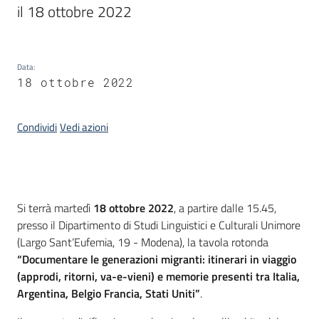
il 18 ottobre 2022
Piani
Programmi
Progetti
Data
:
18 ottobre 2022
Seguici
Condividi
Vedi azioni
su
Introduzione
Si terrà martedì
18 ottobre 2022
, a partire dalle 15.45,
presso il Dipartimento di Studi Linguistici e Culturali Unimore
(Largo Sant’Eufemia, 19 - Modena), la tavola rotonda
“Documentare le generazioni migranti: itinerari in viaggio
(approdi, ritorni, va-e-vieni) e memorie presenti tra Italia,
Argentina, Belgio Francia, Stati Uniti”
.