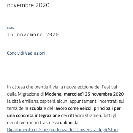
novembre 2020
Piani
Programmi
Progetti
Data
:
16 novembre 2020
Seguici
Condividi
Vedi azioni
su
Introduzione
In attesa che prenda il via la nuova edizione del Festival
della Migrazione di
Modena, mercoledì 25 novembre 2020
la città emiliana ospiterà alcuni appuntamenti incentrati sul
tema della
scuola
e del
lavoro come veicoli principali per
una concreta integrazione
dei cittadini stranieri. Tutti gli
eventi verranno trasmessi
online
dal
Dipartimento di Giurisprudenza dell’Università degli Studi