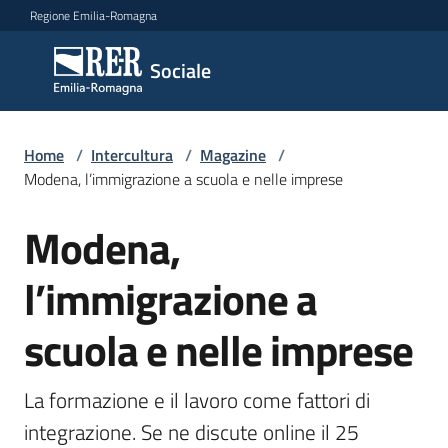
Vai al contenuto
Vai alla navigazione
Vai al footer
Regione Emilia-Romagna
Sociale
Sociale
Argomenti
Home
/
Intercultura
/
Magazine
/
Modena, l’immigrazione a scuola e nelle imprese
Modena,
Salta al contenuto
Novità
l’immigrazione a
Servizi
scuola e nelle imprese
Leggi
Atti
La formazione e il lavoro come fattori di 
Bandi
integrazione. Se ne discute online il 25 