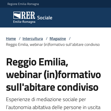
Vai al contenuto
Vai alla navigazione
Vai al footer
Regione Emilia-Romagna
Sociale
Sociale
Argomenti
Home
/
Intercultura
/
Magazine
/
Reggio Emilia, webinar (in)formativo sull'abitare condiviso
Reggio Emilia,
Salta al contenuto
Novità
webinar (in)formativo
Servizi
sull'abitare condiviso
Leggi
Atti
Esperienze di mediazione sociale per 
Bandi
l’autonomia abitativa delle persone in uscita 