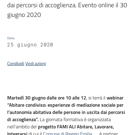
dai percorsi di accoglienza. Evento online il 30 
Piani
giugno 2020
Programmi
Progetti
Data
:
25 giugno 2020
Seguici
su
Condividi
Vedi azioni
Introduzione
Martedì 30 giugno dalle ore 10 alle 12
, si terrà il
webinar
“Abitare condiviso: esperienze di mediazione sociale per
l’autonomia abitativa delle persone in uscita dai percorsi
di accoglienza”.
La giornata formativa è organizzata
nell'ambito del
progetto FAMI ALI Abitare, Lavorare,
Integrarsi
di cui il
Comune di Reggio Emilia
è partner