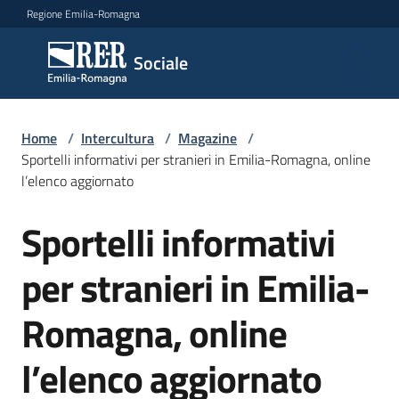
Vai al contenuto
Vai alla navigazione
Vai al footer
Regione Emilia-Romagna
Sociale
Sociale
Argomenti
Home
/
Intercultura
/
Magazine
/
Sportelli informativi per stranieri in Emilia-Romagna, online
l’elenco aggiornato
Novità
Sportelli informativi
Salta al contenuto
per stranieri in Emilia-
Servizi
Romagna, online
Leggi
Atti
l’elenco aggiornato
Bandi