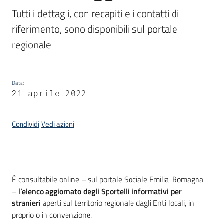
Piani
Tutti i dettagli, con recapiti e i contatti di 
Programmi
riferimento, sono disponibili sul portale 
Progetti
regionale
Seguici
Data
:
su
21 aprile 2022
Condividi
Vedi azioni
Introduzione
È consultabile online – sul portale Sociale Emilia-Romagna
– l’
elenco aggiornato degli Sportelli informativi per
stranieri
aperti sul territorio regionale dagli Enti locali, in
proprio o in convenzione.