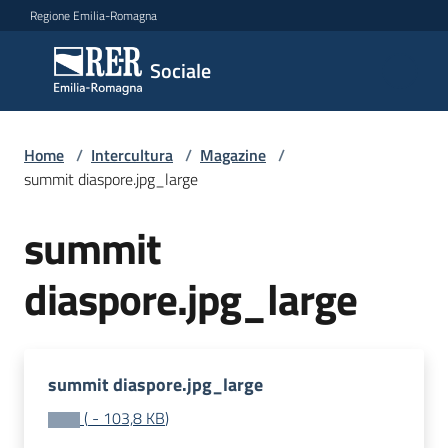
Vai al contenuto
Vai alla navigazione
Vai al footer
Regione Emilia-Romagna
Sociale
Sociale
Argomenti
Home
/
Intercultura
/
Magazine
/
summit diaspore.jpg_large
summit
Novità
diaspore.jpg_large
Servizi
Leggi
summit diaspore.jpg_large
Atti
Bandi
(
-
103,8 KB
)