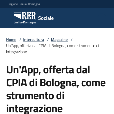
Vai al contenuto
Vai alla navigazione
Vai al footer
Regione Emilia-Romagna
Sociale
Sociale
Argomenti
Home
/
Intercultura
/
Magazine
/
Un'App, offerta dal CPIA di Bologna, come strumento di
integrazione
Novità
Un'App, offerta dal
Salta al contenuto
CPIA di Bologna, come
Servizi
strumento di
Leggi
Atti
integrazione
Bandi