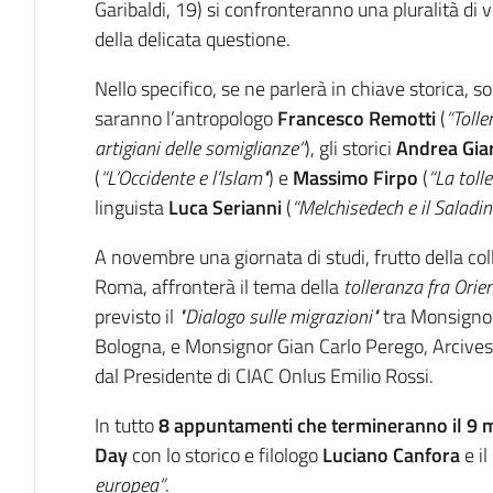
Garibaldi, 19) si confronteranno una pluralità di v
della delicata questione.
Nello specifico, se ne parlerà in chiave storica, soci
saranno l’antropologo
Francesco Remotti
(
“Tolle
artigiani delle somiglianze“
), gli storici
Andrea Gia
(
“L’Occidente e l’Islam"
) e
Massimo Firpo
(
“La toll
linguista
Luca Serianni
(
“Melchisedech e il Saladin
A novembre una giornata di studi, frutto della col
Roma, affronterà il tema della
tolleranza fra Orie
previsto il
"Dialogo sulle migrazioni"
tra Monsignor
Bologna, e Monsignor Gian Carlo Perego, Arcive
dal Presidente di CIAC Onlus Emilio Rossi.
In tutto
8 appuntamenti che termineranno il 9 
Day
con lo storico e filologo
Luciano Canfora
e il
europea”
.