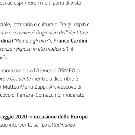
oci ad esprimere i molti punti di vista
ale, letteraria e culturale. Tra gli ospiti ci
rare o convivere? Prigionieri dell'identità e
rdina
(
“Roma e gli altri“
),
Franco Cardini
eranza religiosa in età moderna“
), il
o“
).
laborazione tra l’Ateneo e l’ISMEO di
nte e Occidente
mentre a dicembre è
 Matteo Maria Zuppi, Arcivescovo di
scovo di Ferrara-Comacchio, moderato
maggio 2020 in occasione dello Europe
 suo intervento su
“La cittadinanza