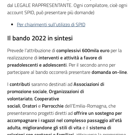
dal LEGALE RAPPRESENTANTE. Ogni compilatore, cioè ogni
account SPID, può presentare più domande)
Per chiarimenti sull’utilizzo di SPID
Il bando 2022 in sintesi
Prevede l’attribuzione di
complessivi 600mila euro
per la
realizzazione di
interventi e attività a favore di
preadolescenti e adolescenti
. Per il secondo anno per
partecipare al bando occorrerà presentare
domanda on-line
.
I
contributi
saranno destinati ad
Associazioni di
promozione sociale
,
Organizzazioni di
volontariato
,
Cooperative
sociali
,
Oratori
e
Parrocchie
dell’Emilia-Romagna, che
presenteranno progetti diretti ad
offrire un sostegno per
accompagnare i ragazzi nel complesso passaggio all’età
adulta
,
migliorandone gli stili di vita
e il
sistema di
relazioni
con coetanei e familiari
, attraverso la promozione