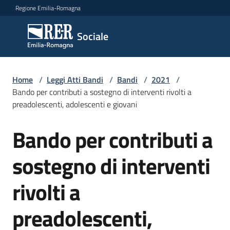
Vai al contenuto
Vai alla navigazione
Vai al footer
Regione Emilia-Romagna
Sociale
Sociale
Argomenti
Home
/
Leggi Atti Bandi
/
Bandi
/
2021
/
Bando per contributi a sostegno di interventi rivolti a
preadolescenti, adolescenti e giovani
Novità
Bando per contributi a
Salta al contenuto
sostegno di interventi
Servizi
rivolti a
Leggi
Atti
preadolescenti,
Bandi
Menu selezionato