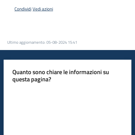
Piani
Condividi
Vedi azioni
Programmi
Progetti
Ultimo aggiornamento
:
05-08-2024 15:41
Seguici
su
Quanto sono chiare le informazioni su
questa pagina?
Valuta da 1 a 5 stelle