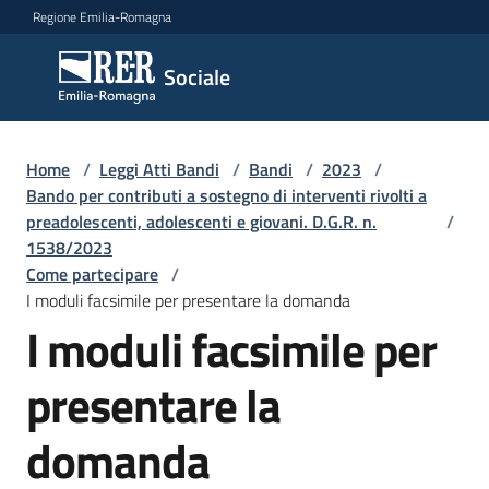
Vai al contenuto
Vai alla navigazione
Vai al footer
Regione Emilia-Romagna
Sociale
Sociale
Argomenti
Home
/
Leggi Atti Bandi
/
Bandi
/
2023
/
Bando per contributi a sostegno di interventi rivolti a
preadolescenti, adolescenti e giovani. D.G.R. n.
/
1538/2023
Novità
Come partecipare
/
I moduli facsimile per presentare la domanda
I moduli facsimile per
Servizi
presentare la
Leggi
Atti
domanda
Bandi
Menu selezionato