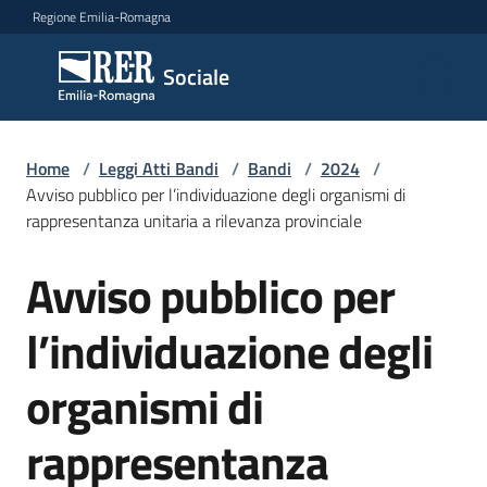
Vai al contenuto
Vai alla navigazione
Vai al footer
Regione Emilia-Romagna
Sociale
Sociale
Argomenti
Home
/
Leggi Atti Bandi
/
Bandi
/
2024
/
Avviso pubblico per l’individuazione degli organismi di
rappresentanza unitaria a rilevanza provinciale
Novità
Avviso pubblico per
Salta al contenuto
l’individuazione degli
Servizi
organismi di
Leggi
Atti
rappresentanza
Bandi
Menu selezionato