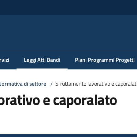
rvizi
Leggi Atti Bandi
Piani Programmi Progetti
Menu selezionato
Normativa di settore
Sfruttamento lavorativo e caporalat
/
rativo e caporalato