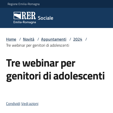
Vai al contenuto
Vai alla navigazione
Vai al footer
Regione Emilia-Romagna
Sociale
Sociale
Argomenti
Home
/
Novità
/
Appuntamenti
/
2024
/
Tre webinar per genitori di adolescenti
Tre webinar per
Salta al contenuto
Novità
genitori di adolescenti
Servizi
Leggi
Atti
Condividi
Vedi azioni
Bandi