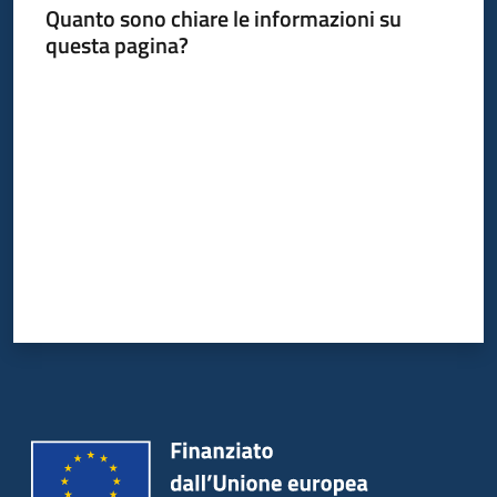
Quanto sono chiare le informazioni su
Piani
questa pagina?
Programmi
Progetti
Valuta da 1 a 5 stelle
Seguici
su