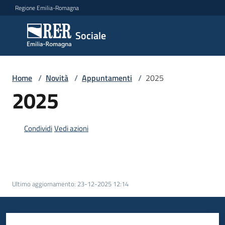
Vai al contenuto
Vai alla navigazione
Vai al footer
Regione Emilia-Romagna
Sociale
Sociale
Argomenti
Home
/
Novità
/
Appuntamenti
/
2025
2025
Novità
Condividi
Vedi azioni
Servizi
Ultimo aggiornamento
:
23-12-2025 12:14
Leggi
Atti
Bandi