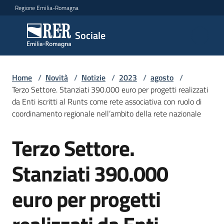
Vai al contenuto
Vai alla navigazione
Vai al footer
Regione Emilia-Romagna
Sociale
Sociale
Argomenti
Home
/
Novità
/
Notizie
/
2023
/
agosto
/
Terzo Settore. Stanziati 390.000 euro per progetti realizzati
da Enti iscritti al Runts come rete associativa con ruolo di
coordinamento regionale nell’ambito della rete nazionale
Novità
Terzo Settore.
Salta al contenuto
Servizi
Stanziati 390.000
Leggi
euro per progetti
Atti
Bandi