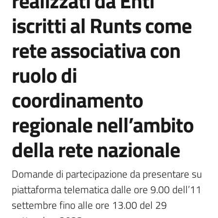
realizzati da Enti
Piani
iscritti al Runts come
Programmi
Progetti
rete associativa con
ruolo di
Seguici
su
coordinamento
regionale nell’ambito
della rete nazionale
Domande di partecipazione da presentare su 
piattaforma telematica dalle ore 9.00 dell’11 
settembre fino alle ore 13.00 del 29 