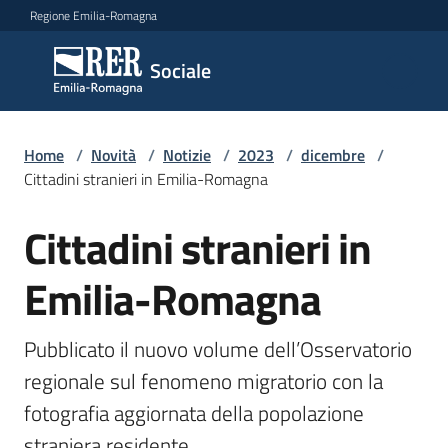
Vai al contenuto
Vai alla navigazione
Vai al footer
Regione Emilia-Romagna
Sociale
Sociale
Argomenti
Home
/
Novità
/
Notizie
/
2023
/
dicembre
/
Cittadini stranieri in Emilia-Romagna
Cittadini stranieri in
Salta al contenuto
Novità
Emilia-Romagna
Servizi
Pubblicato il nuovo volume dell’Osservatorio 
Leggi
regionale sul fenomeno migratorio con la 
Atti
fotografia aggiornata della popolazione 
Bandi
straniera residente