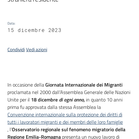
Piani
Programmi
Progetti
Data
:
15 dicembre 2023
Seguici
Condividi
Vedi azioni
su
Introduzione
In occasione della
Giornata Internazionale dei Migranti
proclamata nel 2000 dall’Assemblea Generale delle Nazioni
Unite per il
18 dicembre
di ogni anno,
in quanto 10 anni
prima fu approvata dalla stessa Assemblea la
Convenzione internazionale sulla protezione dei diritti di
tutti i lavoratori migranti e dei membri delle loro famiglie
, l’
Osservatorio regionale sul fenomeno migratorio della
Regione Emilia-Romagna
presenta un nuovo lavoro di