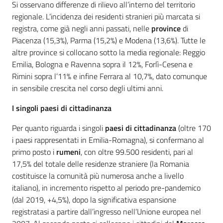
Si osservano differenze di rilievo all’interno del territorio
regionale. L’incidenza dei residenti stranieri più marcata si
registra, come già negli anni passati, nelle
province
di
Piacenza (15,3%), Parma (15,2%) e Modena (13,6%). Tutte le
altre province si collocano sotto la media regionale: Reggio
Emilia, Bologna e Ravenna sopra il 12%, Forlì-Cesena e
Rimini sopra l’11% e infine Ferrara al 10,7%, dato comunque
in sensibile crescita nel corso degli ultimi anni.
I singoli
paesi di cittadinanza
Per quanto riguarda i singoli
paesi di cittadinanza
(oltre 170
i paesi rappresentati in Emilia-Romagna), si confermano al
primo posto i
rumeni
, con oltre 99.500 residenti, pari al
17,5% del totale delle residenze straniere (la Romania
costituisce la comunità più numerosa anche a livello
italiano), in incremento rispetto al periodo pre-pandemico
(dal 2019, +4,5%), dopo la significativa espansione
registratasi a partire dall’ingresso nell’Unione europea nel