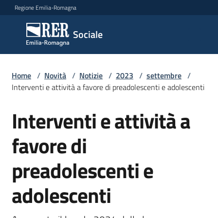
Vai al contenuto
Vai alla navigazione
Vai al footer
Regione Emilia-Romagna
Sociale
Sociale
Argomenti
Home
/
Novità
/
Notizie
/
2023
/
settembre
/
Interventi e attività a favore di preadolescenti e adolescenti
Interventi e attività a
Salta al contenuto
Novità
favore di
Servizi
preadolescenti e
Leggi
adolescenti
Atti
Bandi