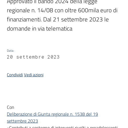
Approvato il bando 2024 della legge 
Piani
regionale n. 14/08 con oltre 600mila euro di 
Programmi
finanziamenti. Dal 21 settembre 2023 le 
Progetti
domande in via telematica
Seguici
Data
:
su
20 settembre 2023
Condividi
Vedi azioni
Introduzione
Con
Deliberazione di Giunta regionale n. 1538 del 19
settembre 2023
«Contributi a sostegno di interventi rivolti a preadolescenti,