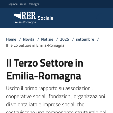
Vai al contenuto
Vai alla navigazione
Vai al footer
Regione Emilia-Romagna
Sociale
Sociale
Argomenti
Home
/
Novità
/
Notizie
/
2025
/
settembre
/
Il Terzo Settore in Emilia-Romagna
Il Terzo Settore in
Salta al contenuto
Novità
Emilia-Romagna
Servizi
Uscito il primo rapporto su associazioni, 
Leggi
cooperative sociali, fondazioni, organizzazioni 
Atti
di volontariato e imprese sociali che 
Bandi
costituiscono una componente strutturale del 