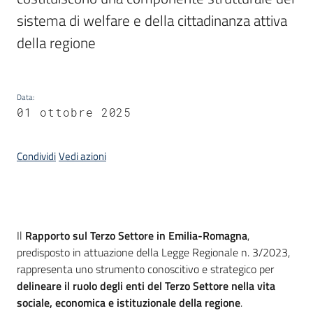
Piani
sistema di welfare e della cittadinanza attiva 
Programmi
della regione
Progetti
Data
:
Seguici
01 ottobre 2025
su
Condividi
Vedi azioni
Introduzione
Il
Rapporto sul Terzo Settore in Emilia-Romagna
,
predisposto in attuazione della Legge Regionale n. 3/2023,
rappresenta uno strumento conoscitivo e strategico per
delineare il ruolo degli enti del Terzo Settore nella vita
sociale, economica e istituzionale della regione
.