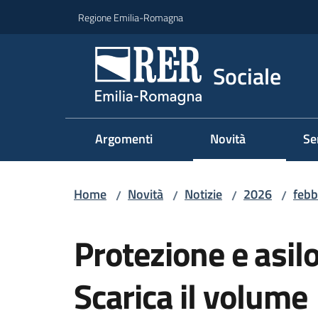
Vai al contenuto
Vai alla navigazione
Vai al footer
Regione Emilia-Romagna
Sociale
Argomenti
Novità
Se
Home
Novità
Notizie
2026
febb
/
/
/
/
Salta al contenuto
Protezione e asil
Scarica il volume