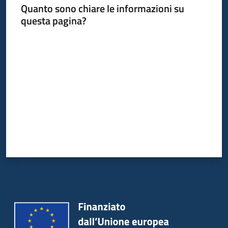
Quanto sono chiare le informazioni su
Piani
questa pagina?
Programmi
Progetti
Valuta da 1 a 5 stelle
Seguici
su