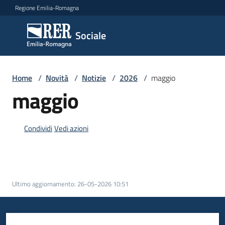
Vai al contenuto
Vai alla navigazione
Vai al footer
Regione Emilia-Romagna
Sociale
Sociale
Argomenti
Home
/
Novità
/
Notizie
/
2026
/
maggio
maggio
Novità
Condividi
Vedi azioni
Servizi
Ultimo aggiornamento
:
26-05-2026 10:51
Leggi
Atti
Bandi