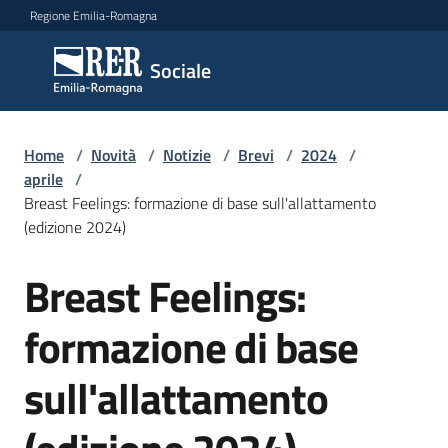
Vai al contenuto
Vai alla navigazione
Vai al footer
Regione Emilia-Romagna
Sociale
Sociale
Argomenti
Home
/
Novità
/
Notizie
/
Brevi
/
2024
/
aprile
/
Breast Feelings: formazione di base sull'allattamento
(edizione 2024)
Novità
Breast Feelings:
Salta al contenuto
Servizi
formazione di base
Leggi
sull'allattamento
Atti
Bandi