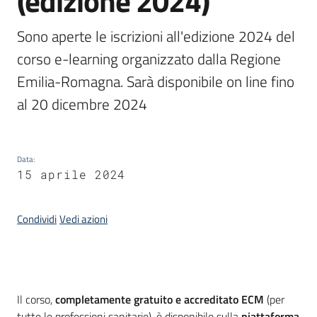
(edizione 2024)
Piani
Programmi
Sono aperte le iscrizioni all'edizione 2024 del 
Progetti
corso e-learning organizzato dalla Regione 
Emilia-Romagna. Sarà disponibile on line fino 
al 20 dicembre 2024
Seguici
su
Data
:
15 aprile 2024
Condividi
Vedi azioni
Introduzione
Il corso,
completamente gratuito e accreditato ECM
(per
tutte le professioni sanitarie), è disponibile sulla
piattaforma