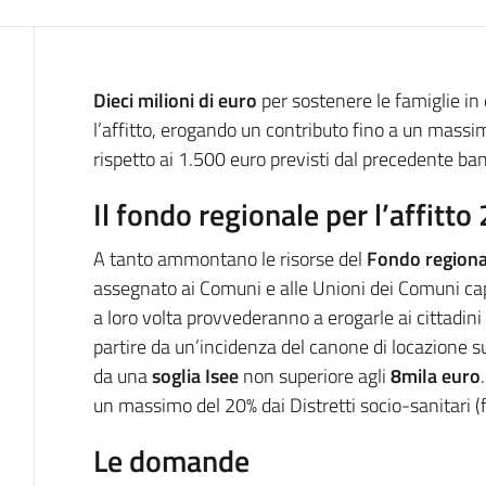
Introduzione
Dieci milioni di euro
per sostenere le famiglie in d
l’affitto, erogando un contributo fino a un massi
rispetto ai 1.500 euro previsti dal precedente ba
Il fondo regionale per l’affitt
A tanto ammontano le risorse del
Fondo regional
assegnato ai Comuni e alle Unioni dei Comuni capo
a loro volta provvederanno a erogarle ai cittadini i
partire da un’incidenza del canone di locazione s
da una
soglia Isee
non superiore agli
8mila euro
un massimo del 20% dai Distretti socio-sanitari (f
Le domande