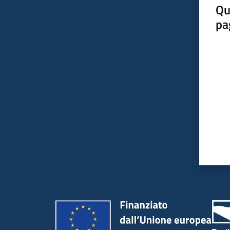
Qu
pa
Valut