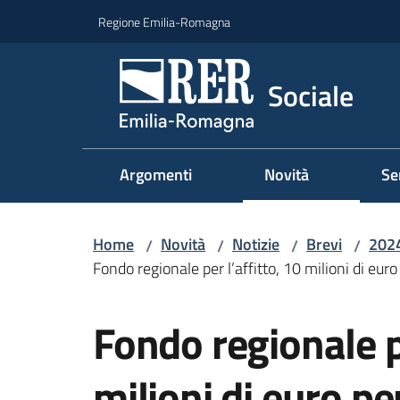
Vai al contenuto
Vai alla navigazione
Vai al footer
Regione Emilia-Romagna
Sociale
Argomenti
Novità
Se
Home
Novità
Notizie
Brevi
202
/
/
/
/
Fondo regionale per l’affitto, 10 milioni di euro 
Salta al contenuto
Fondo regionale pe
milioni di euro pe