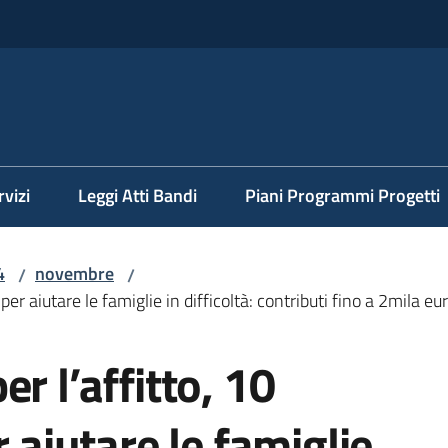
rvizi
Leggi Atti Bandi
Piani Programmi Progetti
4
novembre
/
/
per aiutare le famiglie in difficoltà: contributi fino a 2mila eu
r l’affitto, 10
r aiutare le famiglie