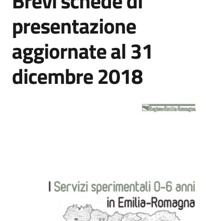
Brevi schede di
Piani
presentazione
Programmi
Progetti
aggiornate al 31
dicembre 2018
Seguici
su