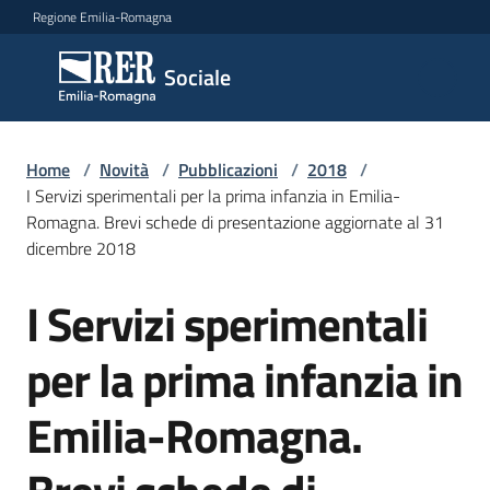
Vai al contenuto
Vai alla navigazione
Vai al footer
Regione Emilia-Romagna
Sociale
Sociale
Argomenti
Home
/
Novità
/
Pubblicazioni
/
2018
/
I Servizi sperimentali per la prima infanzia in Emilia-
Romagna. Brevi schede di presentazione aggiornate al 31
dicembre 2018
Novità
I Servizi sperimentali
Salta al contenuto
Servizi
per la prima infanzia in
Leggi
Emilia-Romagna.
Atti
Bandi