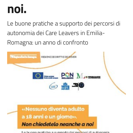
noi.
Piani
Programmi
Progetti
Le buone pratiche a supporto dei percorsi di 
autonomia dei Care Leavers in Emilia-
Romagna: un anno di confronto
Seguici
su