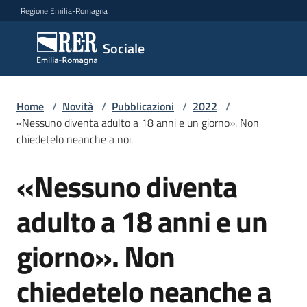
Vai al contenuto
Vai alla navigazione
Vai al footer
Regione Emilia-Romagna
Sociale
Sociale
Argomenti
Home
/
Novità
/
Pubblicazioni
/
2022
/
«Nessuno diventa adulto a 18 anni e un giorno». Non
chiedetelo neanche a noi.
Novità
«Nessuno diventa
Salta al contenuto
adulto a 18 anni e un
Servizi
giorno». Non
Leggi
Atti
chiedetelo neanche a
Bandi