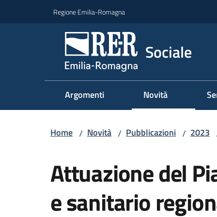
Vai al contenuto
Vai alla navigazione
Vai al footer
Regione Emilia-Romagna
Sociale
Argomenti
Novità
Se
Home
Novità
Pubblicazioni
2023
/
/
/
Salta al contenuto
Attuazione del Pi
e sanitario regio