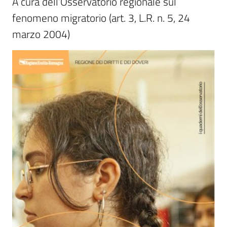
A cura dell’Osservatorio regionale sul 
Piani
fenomeno migratorio (art. 3, L.R. n. 5, 24 
Programmi
marzo 2004)
Progetti
Seguici
su