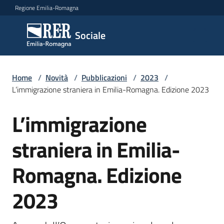
Vai al contenuto
Vai alla navigazione
Vai al footer
Regione Emilia-Romagna
Sociale
Sociale
Argomenti
Home
/
Novità
/
Pubblicazioni
/
2023
/
L’immigrazione straniera in Emilia-Romagna. Edizione 2023
L’immigrazione
Salta al contenuto
Novità
straniera in Emilia-
Servizi
Romagna. Edizione
Leggi
2023
Atti
Bandi